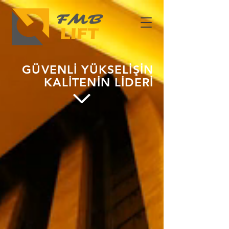
GÜVENLİ YÜKSELİŞİN
KALİTENİN LİDERİ