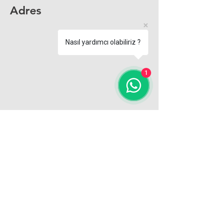
Adres
Nasıl yardımcı olabiliriz ?
1
Yenimahalle Mahallesi, Huban Sokak,
No: 46/C, 34142
Bakırköy/İstanbul
info@fmblift.com
Tel:
0(212) 542 54 22